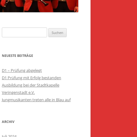
Suchen
nach:
NEUESTE BEITRÄGE
D1 – Prüfung abgelegt
D1 Prüfung mit Erfolg bestanden
Ausbildung bei der Stadtkapelle
Veringenstadt e.V.
Jungmusikanten treten alle in Blau auf
ARCHIV
Juli 2024