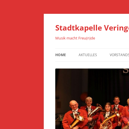
Stadtkapelle Vering
Musik macht Freu(n)de
HOME
AKTUELLES
VORSTAND
PRESSE
BELEGE U.