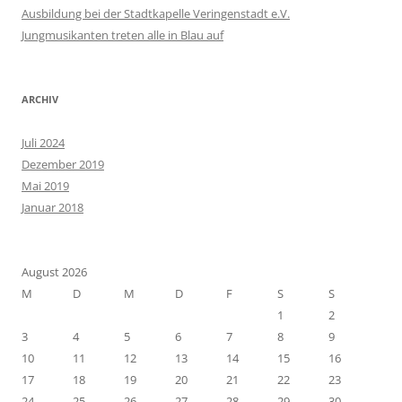
Ausbildung bei der Stadtkapelle Veringenstadt e.V.
Jungmusikanten treten alle in Blau auf
ARCHIV
Juli 2024
Dezember 2019
Mai 2019
Januar 2018
August 2026
M
D
M
D
F
S
S
1
2
3
4
5
6
7
8
9
10
11
12
13
14
15
16
17
18
19
20
21
22
23
24
25
26
27
28
29
30